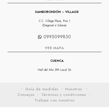
SAMBORONDÓN – VILLAGE
C.C. Village Plaza, Piso 1
(Diagonal a Sukasa)
0995099830
VER MAPA
CUENCA
Mall del Alto 3PA Local 26
・ Guía de medidas
・ Nosotros
・
Consejos
・ Términos y condiciones
・
Trabaje con nosotros