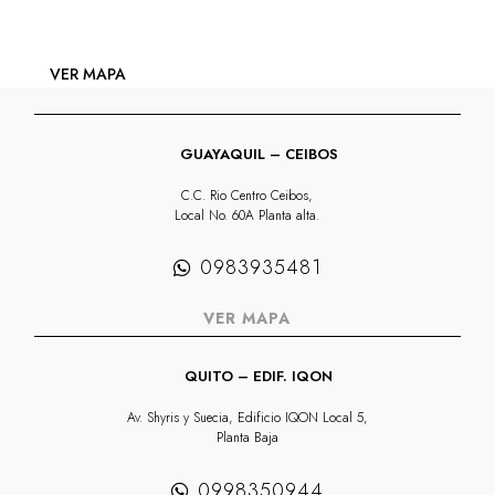
VER MAPA
GUAYAQUIL – CEIBOS
C.C. Rio Centro Ceibos,
Local No. 60A Planta alta.
0983935481
VER MAPA
QUITO – EDIF. IQON
Av. Shyris y Suecia, Edificio IQON Local 5,
Planta Baja
0998350944