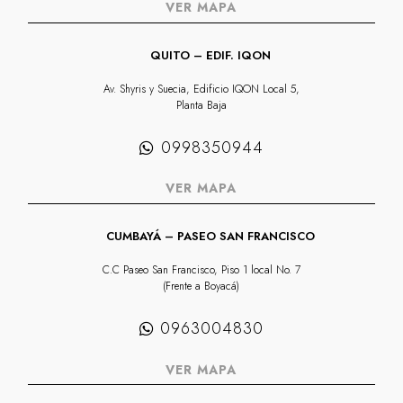
VER MAPA
QUITO – EDIF. IQON
Av. Shyris y Suecia, Edificio IQON Local 5,
Planta Baja
0998350944
VER MAPA
CUMBAYÁ – PASEO SAN FRANCISCO
C.C Paseo San Francisco, Piso 1 local No. 7
(Frente a Boyacá)
0963004830
VER MAPA