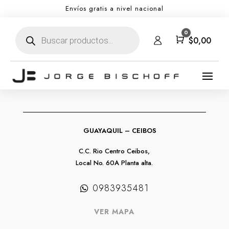
Envíos gratis a nivel nacional
Búsqueda
0
de
Carro
$
0,00
productos
GUAYAQUIL – CEIBOS
C.C. Rio Centro Ceibos,
Local No. 60A Planta alta.
0983935481
VER MAPA