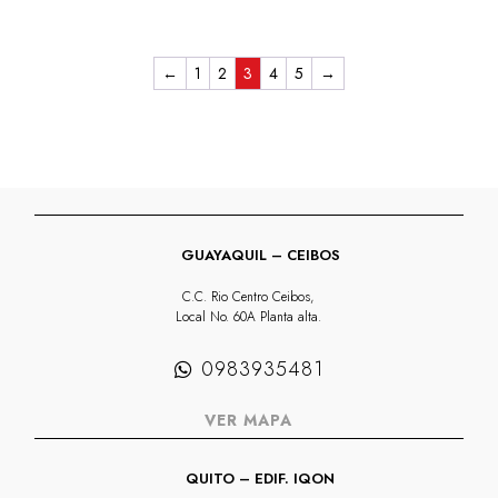
original
actual
original
actua
era:
es:
era:
es:
←
1
2
3
4
5
→
$162,23.
$120,05.
$162,23.
$120,
GUAYAQUIL – CEIBOS
C.C. Rio Centro Ceibos,
Local No. 60A Planta alta.
0983935481
VER MAPA
QUITO – EDIF. IQON