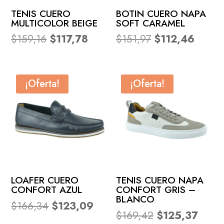
TENIS CUERO
BOTIN CUERO NAPA
MULTICOLOR BEIGE
SOFT CARAMEL
El
El
El
El
$
159,16
$
117,78
$
151,97
$
112,46
precio
precio
precio
precio
original
actual
original
actual
era:
es:
era:
es:
¡Oferta!
¡Oferta!
$159,16.
$117,78.
$151,97.
$112,4
LOAFER CUERO
TENIS CUERO NAPA
CONFORT AZUL
CONFORT GRIS –
BLANCO
El
El
$
166,34
$
123,09
El
El
$
169,42
$
125,37
precio
precio