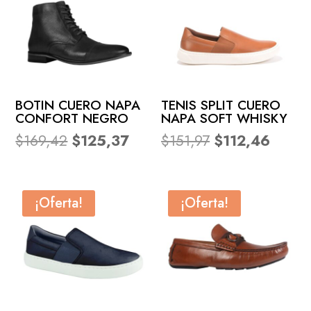
BOTIN CUERO NAPA
TENIS SPLIT CUERO
CONFORT NEGRO
NAPA SOFT WHISKY
El
El
El
El
$
169,42
$
125,37
$
151,97
$
112,46
precio
precio
precio
precio
original
actual
original
actual
era:
es:
era:
es:
¡Oferta!
¡Oferta!
$169,42.
$125,37.
$151,97.
$112,4