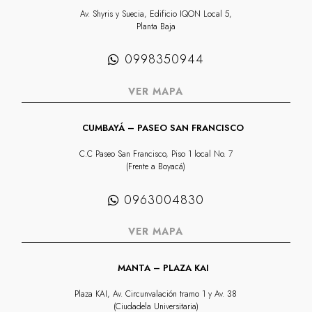
Av. Shyris y Suecia, Edificio IQON Local 5,
Planta Baja
0998350944
VER MAPA
CUMBAYÁ – PASEO SAN FRANCISCO
C.C Paseo San Francisco, Piso 1 local No. 7
(Frente a Boyacá)
0963004830
VER MAPA
MANTA – PLAZA KAI
Plaza KAI, Av. Circunvalación tramo 1 y Av. 38
(Ciudadela Universitaria)