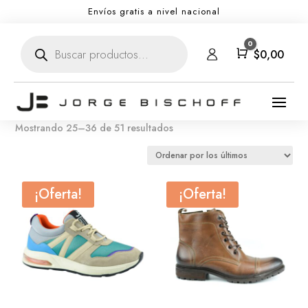
Envíos gratis a nivel nacional
Búsqueda
0
de
Carro
$
0,00
productos
Ordenado
Mostrando 25–36 de 51 resultados
por
los
últimos
¡Oferta!
¡Oferta!