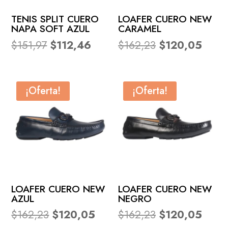
TENIS SPLIT CUERO
LOAFER CUERO NEW
NAPA SOFT AZUL
CARAMEL
El
El
El
El
$
151,97
$
112,46
$
162,23
$
120,05
precio
precio
precio
preci
original
actual
original
actua
era:
es:
era:
es:
¡Oferta!
¡Oferta!
$151,97.
$112,46.
$162,23.
$120,
LOAFER CUERO NEW
LOAFER CUERO NEW
AZUL
NEGRO
El
El
El
El
$
162,23
$
120,05
$
162,23
$
120,05
precio
precio
precio
preci