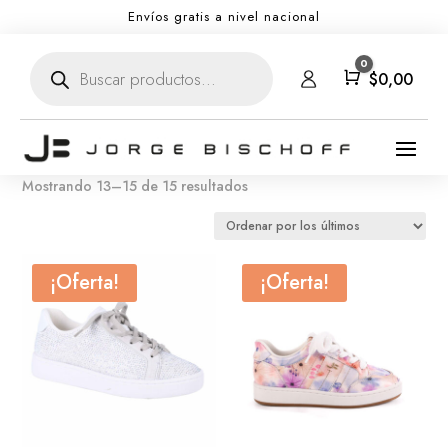
Envíos gratis a nivel nacional
Búsqueda
0
de
Carro
$
0,00
productos
Ordenado
Mostrando 13–15 de 15 resultados
por
los
últimos
¡Oferta!
¡Oferta!