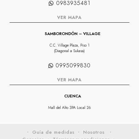
0983935481
VER MAPA
SAMBORONDÓN – VILLAGE
C.C. Village Plaza, Piso 1
(Diagonal a Sukasa)
0995099830
VER MAPA
CUENCA
Mall del Alto 3PA Local 26
・ Guía de medidas
・ Nosotros
・