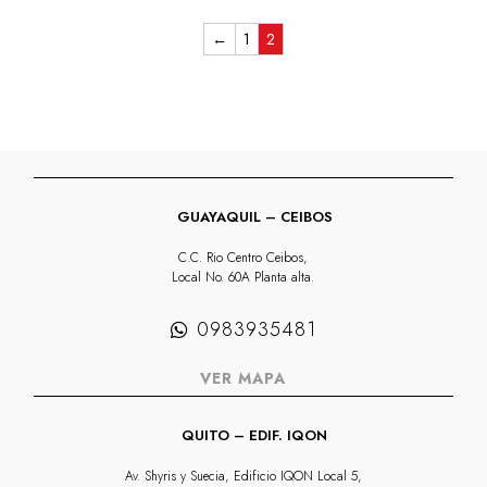
era:
es:
←
1
2
$105,00.
$77,70.
GUAYAQUIL – CEIBOS
C.C. Rio Centro Ceibos,
Local No. 60A Planta alta.
0983935481
VER MAPA
QUITO – EDIF. IQON
Av. Shyris y Suecia, Edificio IQON Local 5,