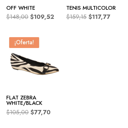
OFF WHITE
TENIS MULTICOLOR
El
El
El
El
$
148,00
$
109,52
$
159,15
$
117,77
precio
precio
precio
precio
original
actual
original
actual
era:
es:
era:
es:
¡Oferta!
$148,00.
$109,52.
$159,15.
$117,77
FLAT ZEBRA
WHITE/BLACK
El
El
$
105,00
$
77,70
precio
precio
original
actual