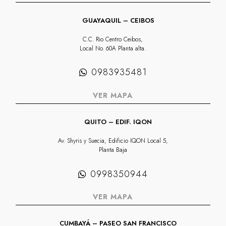
GUAYAQUIL – CEIBOS
C.C. Rio Centro Ceibos,
Local No. 60A Planta alta.
0983935481
VER MAPA
QUITO – EDIF. IQON
Av. Shyris y Suecia, Edificio IQON Local 5,
Planta Baja
0998350944
VER MAPA
CUMBAYÁ – PASEO SAN FRANCISCO