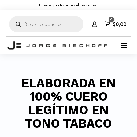
Envíos gratis a nivel nacional
Búsqueda
0
de
Carro
$
0,00
productos
ELABORADA EN
100% CUERO
LEGÍTIMO EN
TONO TABACO