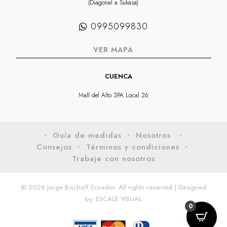
(Diagonal a Sukasa)
0995099830
VER MAPA
CUENCA
Mall del Alto 3PA Local 26
・ Guía de medidas
・ Nosotros
・
Consejos
・ Términos y condiciones
・
Trabaje con nosotros
© 2026 Jorge Bischoff Ecuador. All rights reserved | Designed
by:
ESCALE VISUAL
0