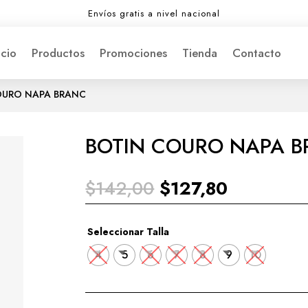
Envíos gratis a nivel nacional
icio
Productos
Promociones
Tienda
Contacto
OURO NAPA BRANC
BOTIN COURO NAPA 
El
El
$
142,00
$
127,80
precio
precio
original
actual
era:
es:
Seleccionar Talla
$142,00.
$127,80.
4
5
6
7
8
9
10