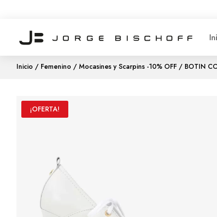
In
Inicio
/
Femenino
/
Mocasines y Scarpins -10% OFF
/ BOTIN C
¡OFERTA!