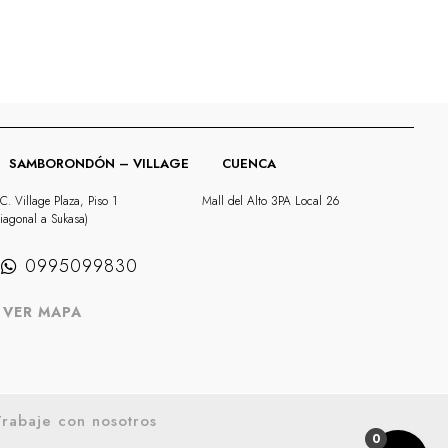
SAMBORONDÓN – VILLAGE
CUENCA
C. Village Plaza, Piso 1
Mall del Alto 3PA Local 26
iagonal a Sukasa)
0995099830
VER MAPA
rabaje con nosotros
0