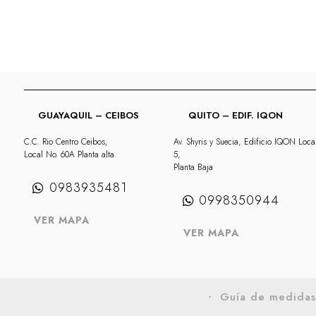
GUAYAQUIL – CEIBOS
QUITO – EDIF. IQON
C.C. Rio Centro Ceibos,
Av. Shyris y Suecia, Edificio IQON Loca
Local No. 60A Planta alta.
5,
Planta Baja
0983935481
0998350944
VER MAPA
VER MAPA
・ Guía de medida