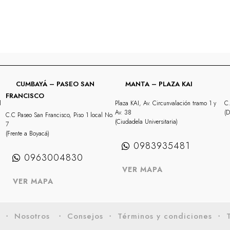
CUMBAYÁ – PASEO SAN
MANTA – PLAZA KAI
FRANCISCO
l
Plaza KAI, Av. Circunvalación tramo 1 y
C.
Av. 38
(D
C.C Paseo San Francisco, Piso 1 local No.
(Ciudadela Universitaria)
7
(Frente a Boyacá)
0983935481
0963004830
VER MAPA
VER MAPA
s
・ Nosotros
・ Consejos
・ Términos y condiciones
・ T