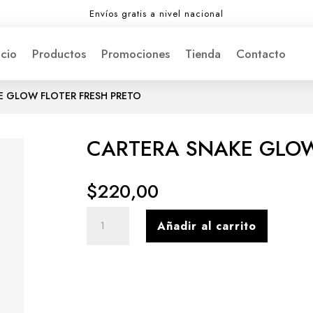
Envíos gratis a nivel nacional
icio
Productos
Promociones
Tienda
Contacto
E GLOW FLOTER FRESH PRETO
CARTERA SNAKE GLOW
$
220,00
CARTERA
Añadir al carrito
SNAKE
GLOW
FLOTER
FRESH
PRETO
cantidad