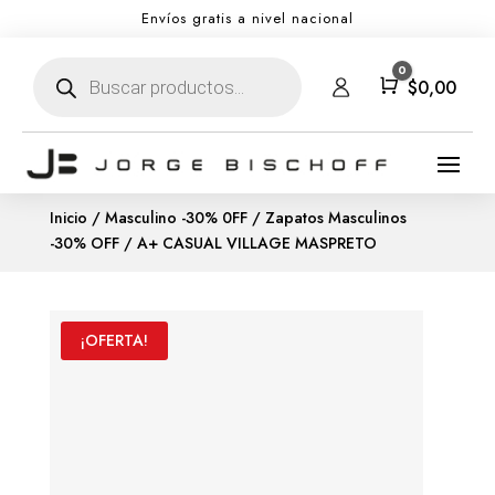
Envíos gratis a nivel nacional
Búsqueda
0
de
Carro
$
0,00
productos
Inicio
/
Masculino -30% 0FF
/
Zapatos Masculinos
-30% OFF
/ A+ CASUAL VILLAGE MASPRETO
¡OFERTA!