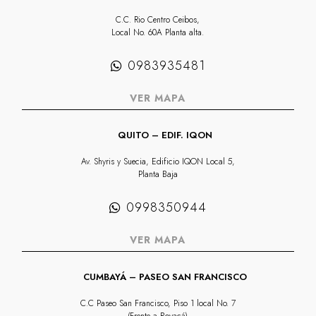
C.C. Rio Centro Ceibos,
Local No. 60A Planta alta.
0983935481
VER MAPA
QUITO – EDIF. IQON
Av. Shyris y Suecia, Edificio IQON Local 5,
Planta Baja
0998350944
VER MAPA
CUMBAYÁ – PASEO SAN FRANCISCO
C.C Paseo San Francisco, Piso 1 local No. 7