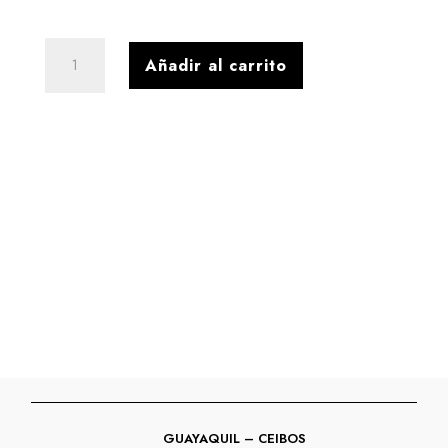
A+
Añadir al carrito
CASUAL
VILLAGE
MASPRETO
cantidad
GUAYAQUIL – CEIBOS