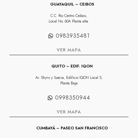
GUAYAQUIL – CEIBOS
C.C. Rio Centro Ceibos,
Local No. 60A Planta alta.
0983935481
VER MAPA
QUITO – EDIF. IQON
Av. Shyris y Suecia, Edificio IQON Local 5,
Planta Baja
0998350944
VER MAPA
CUMBAYÁ – PASEO SAN FRANCISCO