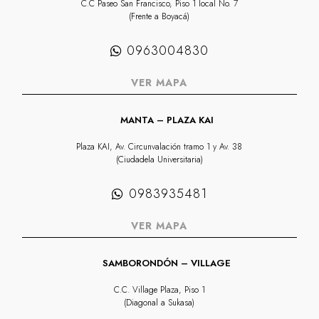
C.C Paseo San Francisco, Piso 1 local No. 7
(Frente a Boyacá)
0963004830
VER MAPA
MANTA – PLAZA KAI
Plaza KAI, Av. Circunvalación tramo 1 y Av. 38
(Ciudadela Universitaria)
0983935481
VER MAPA
SAMBORONDÓN – VILLAGE
C.C. Village Plaza, Piso 1
(Diagonal a Sukasa)