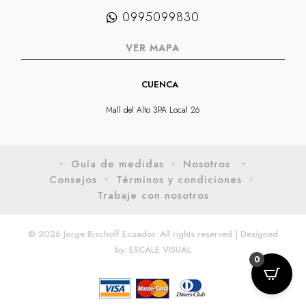
0995099830
VER MAPA
CUENCA
Mall del Alto 3PA Local 26
・ Guía de medidas
・ Nosotros
・
Consejos
・ Términos y condiciones
・
Trabaje con nosotros
© 2026 Jorge Bischoff Ecuador. All rights reserved | Designed
by:
ESCALE VISUAL
0