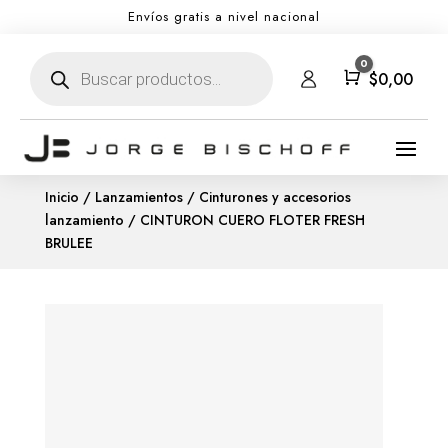
Envíos gratis a nivel nacional
Búsqueda
0
de
Carro
$
0,00
productos
Inicio
/
Lanzamientos
/
Cinturones y accesorios
lanzamiento
/ CINTURON CUERO FLOTER FRESH
BRULEE