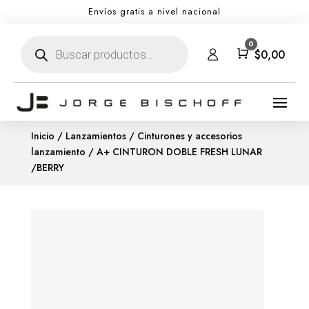
Envíos gratis a nivel nacional
Búsqueda
0
de
Carro
$
0,00
productos
Inicio
/
Lanzamientos
/
Cinturones y accesorios
lanzamiento
/ A+ CINTURON DOBLE FRESH LUNAR
/BERRY