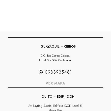
GUAYAQUIL – CEIBOS
C.C. Rio Centro Ceibos,
Local No. 60A Planta alta.
0983935481
VER MAPA
QUITO – EDIF. IQON
Av. Shyris y Suecia, Edificio IQON Local 5,
Planta Baja