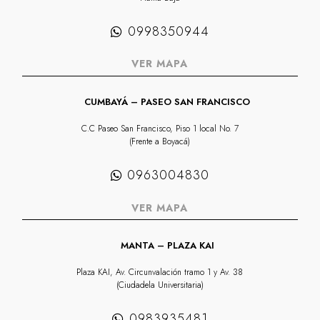
0998350944
VER MAPA
CUMBAYÁ – PASEO SAN FRANCISCO
C.C Paseo San Francisco, Piso 1 local No. 7
(Frente a Boyacá)
0963004830
VER MAPA
MANTA – PLAZA KAI
Plaza KAI, Av. Circunvalación tramo 1 y Av. 38
(Ciudadela Universitaria)
0983935481