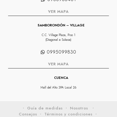
VER MAPA
SAMBORONDÓN – VILLAGE
C.C. Village Plaza, Piso 1
(Diagonal a Sukasa)
0995099830
VER MAPA
CUENCA
Mall del Alto 3PA Local 26
・ Guía de medidas
・ Nosotros
・
Consejos
・ Términos y condiciones
・