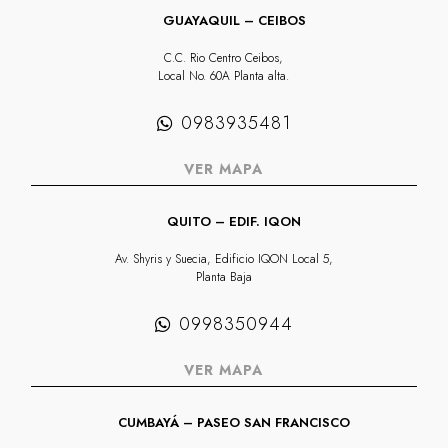
GUAYAQUIL – CEIBOS
C.C. Rio Centro Ceibos,
Local No. 60A Planta alta.
0983935481
VER MAPA
QUITO – EDIF. IQON
Av. Shyris y Suecia, Edificio IQON Local 5,
Planta Baja
0998350944
VER MAPA
CUMBAYÁ – PASEO SAN FRANCISCO