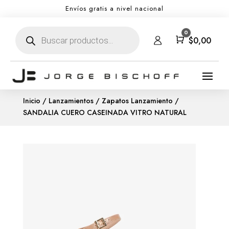
Envíos gratis a nivel nacional
Búsqueda
0
de
Carro
$
0,00
productos
Inicio
/
Lanzamientos
/
Zapatos Lanzamiento
/
SANDALIA CUERO CASEINADA VITRO NATURAL