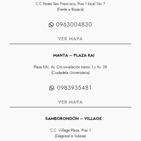
C.C Paseo San Francisco, Piso 1 local No. 7
(Frente a Boyacá)
0963004830
VER MAPA
MANTA – PLAZA KAI
Plaza KAI, Av. Circunvalación tramo 1 y Av. 38
(Ciudadela Universitaria)
0983935481
VER MAPA
SAMBORONDÓN – VILLAGE
C.C. Village Plaza, Piso 1
(Diagonal a Sukasa)