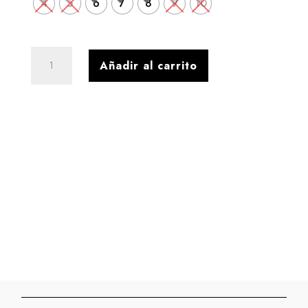
4
5
6
7
8
9
10
SANDALIA
Añadir al carrito
CUERO
CASEINADA
VITRO
NATURAL
cantidad