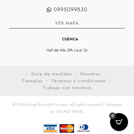
0995099830
VER MAPA
CUENCA
Mall del Alto 3PA Local 26
・ Guía de medidas
・ Nosotros
・
Consejos
・ Términos y condiciones
・
Trabaje con nosotros
© 2026 Jorge Bischoff Ecuador. All rights reserved | Designed
by:
ESCALE VISUAL
0