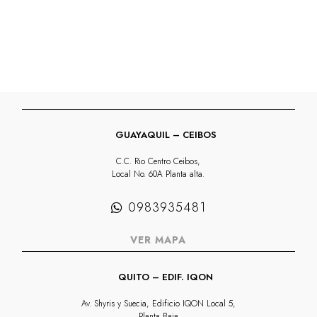
GUAYAQUIL – CEIBOS
C.C. Rio Centro Ceibos,
Local No. 60A Planta alta.
0983935481
VER MAPA
QUITO – EDIF. IQON
Av. Shyris y Suecia, Edificio IQON Local 5,
Planta Baja