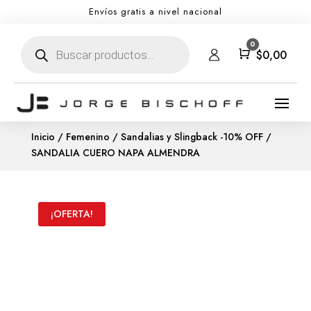
Envíos gratis a nivel nacional
Búsqueda
0
de
Carro
$
0,00
productos
Inicio
/
Femenino
/
Sandalias y Slingback -10% OFF
/
SANDALIA CUERO NAPA ALMENDRA
¡OFERTA!