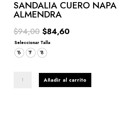
SANDALIA CUERO NAPA
ALMENDRA
El
El
$
94,00
$
84,60
precio
precio
original
actual
Seleccionar Talla
era:
es:
6
7
8
$94,00.
$84,60.
SANDALIA
Añadir al carrito
CUERO
NAPA
ALMENDRA
cantidad