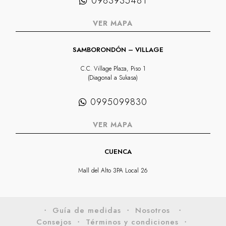
0983935481
VER MAPA
SAMBORONDÓN – VILLAGE
C.C. Village Plaza, Piso 1
(Diagonal a Sukasa)
0995099830
VER MAPA
CUENCA
Mall del Alto 3PA Local 26
・ Guía de medidas
・ Nosotros
・
Consejos
・ Términos y condiciones
・