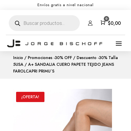
Envíos gratis a nivel nacional
Búsqueda
0
de
Carro
$
0,00
productos
Inicio
/
Promociones -30% OFF
/
Descuento -30% Talla
5USA
/ A+ SANDALIA CUERO PAPETE TEJIDO JEANS
FAROLCAPRI PRIMU´S
¡OFERTA!