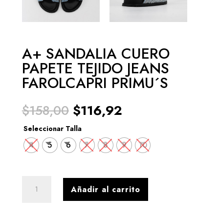
A+ SANDALIA CUERO
PAPETE TEJIDO JEANS
FAROLCAPRI PRIMU´S
El
El
$
158,00
$
116,92
precio
precio
original
actual
Seleccionar Talla
era:
es:
4
5
6
7
8
9
10
$158,00.
$116,92.
A+
Añadir al carrito
SANDALIA
CUERO
PAPETE