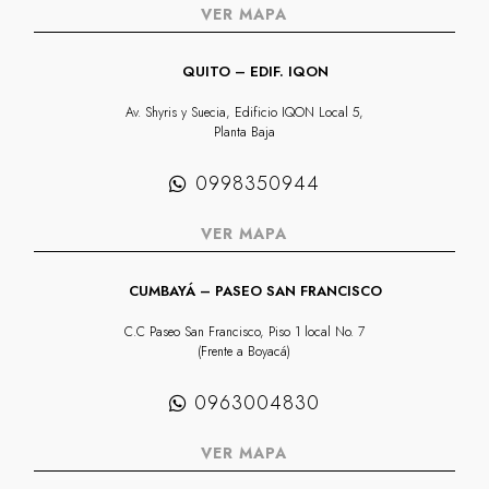
VER MAPA
QUITO – EDIF. IQON
Av. Shyris y Suecia, Edificio IQON Local 5,
Planta Baja
0998350944
VER MAPA
CUMBAYÁ – PASEO SAN FRANCISCO
C.C Paseo San Francisco, Piso 1 local No. 7
(Frente a Boyacá)
0963004830
VER MAPA