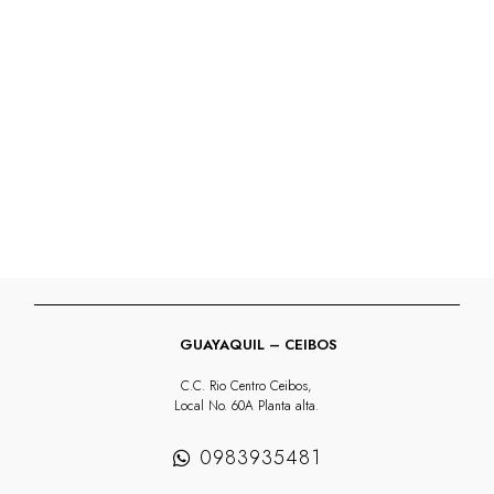
TEJIDO
JEANS
FAROLCAPRI
PRIMU
´S
cantidad
GUAYAQUIL – CEIBOS
C.C. Rio Centro Ceibos,
Local No. 60A Planta alta.
0983935481