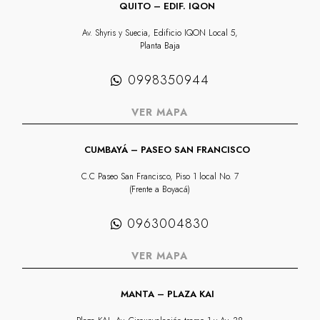
QUITO – EDIF. IQON
Av. Shyris y Suecia, Edificio IQON Local 5,
Planta Baja
0998350944
VER MAPA
CUMBAYÁ – PASEO SAN FRANCISCO
C.C Paseo San Francisco, Piso 1 local No. 7
(Frente a Boyacá)
0963004830
VER MAPA
MANTA – PLAZA KAI