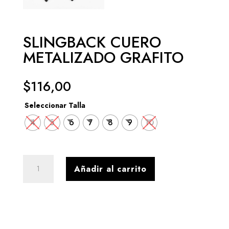
SLINGBACK CUERO
METALIZADO GRAFITO
$
116,00
Seleccionar Talla
4
5
6
7
8
9
10
SLINGBACK
Añadir al carrito
CUERO
METALIZADO
GRAFITO
cantidad