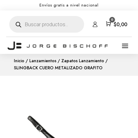
Envíos gratis a nivel nacional
Búsqueda
0
de
Carro
$
0,00
productos
Inicio
/
Lanzamientos
/
Zapatos Lanzamiento
/
SLINGBACK CUERO METALIZADO GRAFITO