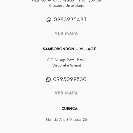
Plaza KAI, Av. Circunvalación tramo 1 y Av. 38
(Ciudadela Universitaria)
0983935481
VER MAPA
SAMBORONDÓN – VILLAGE
C.C. Village Plaza, Piso 1
(Diagonal a Sukasa)
0995099830
VER MAPA
CUENCA
Mall del Alto 3PA Local 26