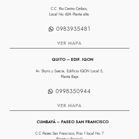
C.C. Rio Centro Ceibos,
Local No. 60A Planta alta.
0983935481
VER MAPA
QUITO – EDIF. IQON
Av. Shyris y Suecia, Edificio IQON Local 5,
Planta Baja
0998350944
VER MAPA
CUMBAYÁ – PASEO SAN FRANCISCO
C.C Paseo San Francisco, Piso 1 local No. 7