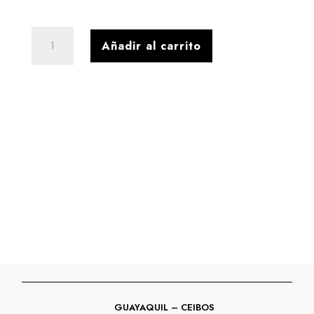
SLINGBACK
Añadir al carrito
CUERO
NAPA
NEW
NEGRO
cantidad
GUAYAQUIL – CEIBOS