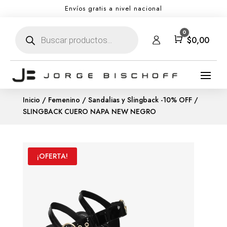
Envíos gratis a nivel nacional
Búsqueda
0
de
Carro
$
0,00
productos
Inicio
/
Femenino
/
Sandalias y Slingback -10% OFF
/
SLINGBACK CUERO NAPA NEW NEGRO
¡OFERTA!