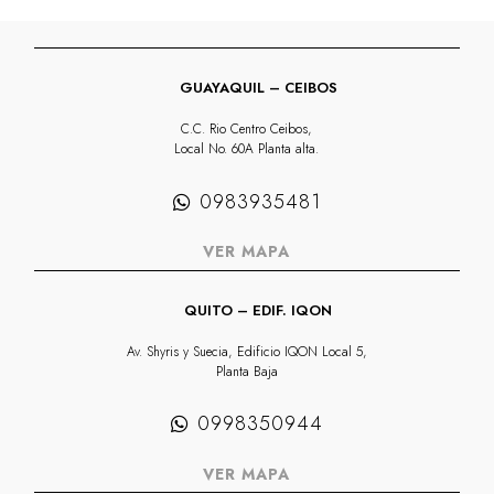
GUAYAQUIL – CEIBOS
C.C. Rio Centro Ceibos,
Local No. 60A Planta alta.
0983935481
VER MAPA
QUITO – EDIF. IQON
Av. Shyris y Suecia, Edificio IQON Local 5,
Planta Baja
0998350944
VER MAPA