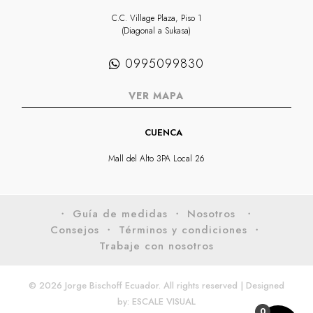
C.C. Village Plaza, Piso 1
(Diagonal a Sukasa)
0995099830
VER MAPA
CUENCA
Mall del Alto 3PA Local 26
・ Guía de medidas
・ Nosotros
・
Consejos
・ Términos y condiciones
・
Trabaje con nosotros
© 2026 Jorge Bischoff Ecuador. All rights reserved | Designed
by:
ESCALE VISUAL
0