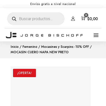
Envíos gratis a nivel nacional
Búsqueda
0
de
Carro
$
0,00
productos
Inicio
/
Femenino
/
Mocasines y Scarpins -10% OFF
/
MOCASIN CUERO NAPA NEW PRETO
¡OFERTA!