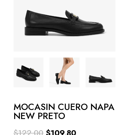
MOCASIN CUERO NAPA
NEW PRETO
El
El
$
122,00
$
109,80