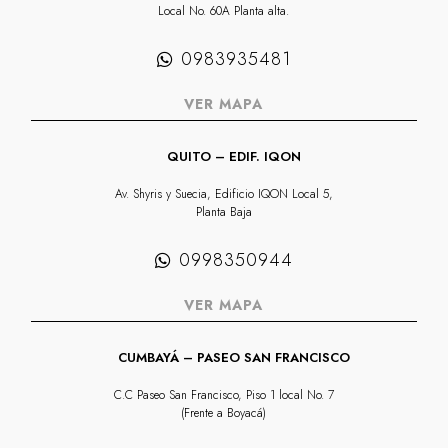
Local No. 60A Planta alta.
0983935481
VER MAPA
QUITO – EDIF. IQON
Av. Shyris y Suecia, Edificio IQON Local 5,
Planta Baja
0998350944
VER MAPA
CUMBAYÁ – PASEO SAN FRANCISCO
C.C Paseo San Francisco, Piso 1 local No. 7
(Frente a Boyacá)