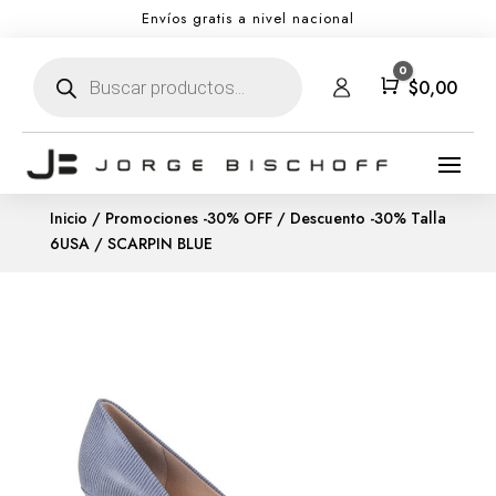
Envíos gratis a nivel nacional
Búsqueda
0
de
Carro
$
0,00
productos
Inicio
/
Promociones -30% OFF
/
Descuento -30% Talla
6USA
/ SCARPIN BLUE