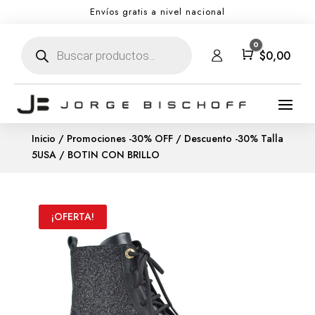
Envíos gratis a nivel nacional
Búsqueda
0
de
Carro
$
0,00
productos
Inicio
/
Promociones -30% OFF
/
Descuento -30% Talla
5USA
/ BOTIN CON BRILLO
¡OFERTA!