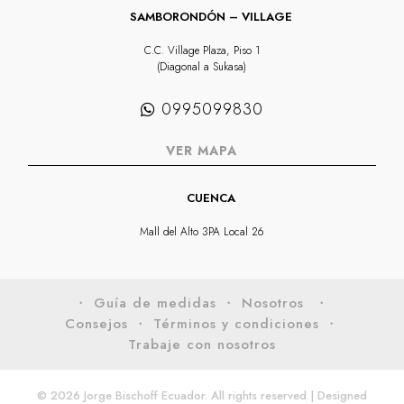
SAMBORONDÓN – VILLAGE
C.C. Village Plaza, Piso 1
(Diagonal a Sukasa)
0995099830
VER MAPA
CUENCA
Mall del Alto 3PA Local 26
・ Guía de medidas
・ Nosotros
・
Consejos
・ Términos y condiciones
・
Trabaje con nosotros
© 2026 Jorge Bischoff Ecuador. All rights reserved | Designed