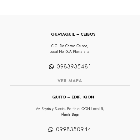
GUAYAQUIL – CEIBOS
C.C. Rio Centro Ceibos,
Local No. 60A Planta alta.
0983935481
VER MAPA
QUITO – EDIF. IQON
Av. Shyris y Suecia, Edificio IQON Local 5,
Planta Baja
0998350944