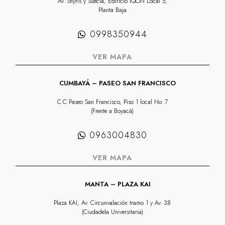
Av. Shyris y Suecia, Edificio IQON Local 5,
Planta Baja
0998350944
VER MAPA
CUMBAYÁ – PASEO SAN FRANCISCO
C.C Paseo San Francisco, Piso 1 local No. 7
(Frente a Boyacá)
0963004830
VER MAPA
MANTA – PLAZA KAI
Plaza KAI, Av. Circunvalación tramo 1 y Av. 38
(Ciudadela Universitaria)