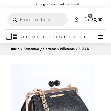
Envíos gratis a nivel nacional
Búsqueda
0
de
Carro
$
0,00
productos
Inicio
/
Femenino
/
Carteras y Billeteras
/ BLACK