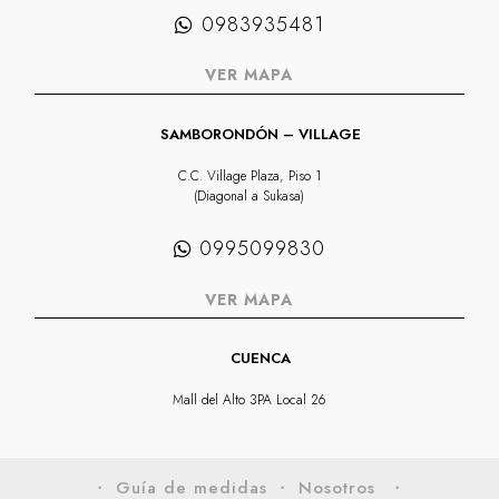
0983935481
VER MAPA
SAMBORONDÓN – VILLAGE
C.C. Village Plaza, Piso 1
(Diagonal a Sukasa)
0995099830
VER MAPA
CUENCA
Mall del Alto 3PA Local 26
・ Guía de medidas
・ Nosotros
・