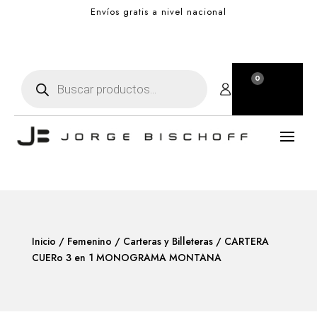
Envíos gratis a nivel nacional
Búsqueda
0
de
Carro
$
0,00
productos
Inicio
/
Femenino
/
Carteras y Billeteras
/ CARTERA
CUERo 3 en 1 MONOGRAMA MONTANA