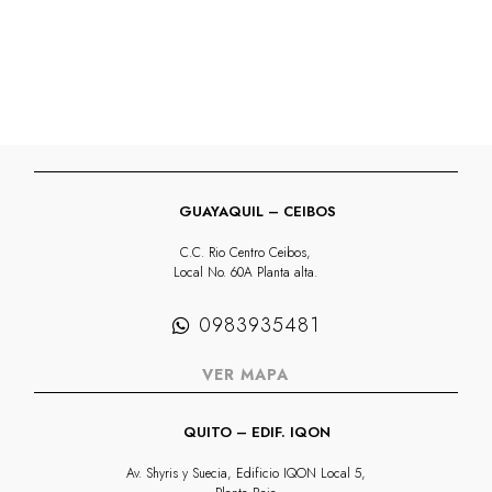
GUAYAQUIL – CEIBOS
C.C. Rio Centro Ceibos,
Local No. 60A Planta alta.
0983935481
VER MAPA
QUITO – EDIF. IQON
Av. Shyris y Suecia, Edificio IQON Local 5,