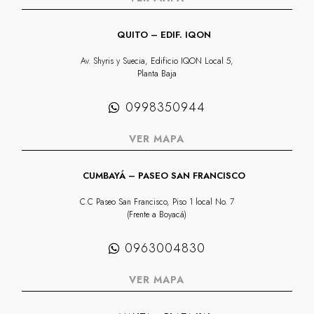
QUITO – EDIF. IQON
Av. Shyris y Suecia, Edificio IQON Local 5,
Planta Baja
0998350944
VER MAPA
CUMBAYÁ – PASEO SAN FRANCISCO
C.C Paseo San Francisco, Piso 1 local No. 7
(Frente a Boyacá)
0963004830
VER MAPA