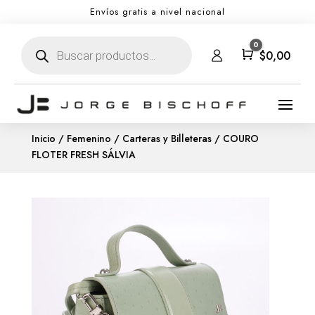
Envíos gratis a nivel nacional
Búsqueda
0
de
Carro
$
0,00
productos
Inicio
/
Femenino
/
Carteras y Billeteras
/ COURO
FLOTER FRESH SÁLVIA