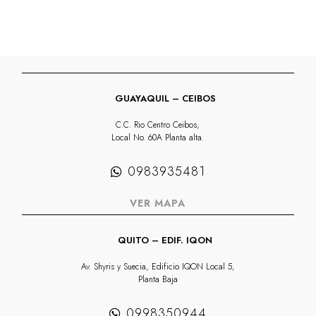
GUAYAQUIL – CEIBOS
C.C. Rio Centro Ceibos,
Local No. 60A Planta alta.
0983935481
VER MAPA
QUITO – EDIF. IQON
Av. Shyris y Suecia, Edificio IQON Local 5,
Planta Baja
0998350944