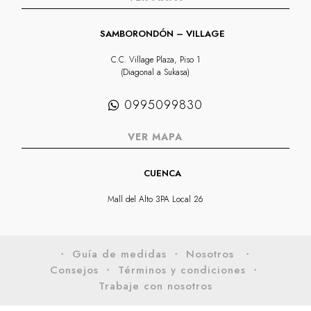
SAMBORONDÓN – VILLAGE
C.C. Village Plaza, Piso 1
(Diagonal a Sukasa)
0995099830
VER MAPA
CUENCA
Mall del Alto 3PA Local 26
・ Guía de medidas
・ Nosotros
・
Consejos
・ Términos y condiciones
・
Trabaje con nosotros