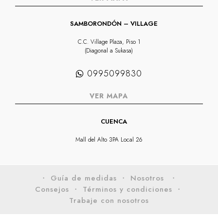
SAMBORONDÓN – VILLAGE
C.C. Village Plaza, Piso 1
(Diagonal a Sukasa)
0995099830
VER MAPA
CUENCA
Mall del Alto 3PA Local 26
・ Guía de medidas
・ Nosotros
・
Consejos
・ Términos y condiciones
・
Trabaje con nosotros