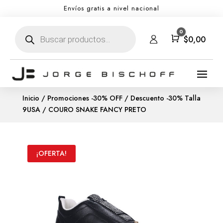
Envíos gratis a nivel nacional
Búsqueda
0
de
Carro
$
0,00
productos
Inicio
/
Promociones -30% OFF
/
Descuento -30% Talla
9USA
/ COURO SNAKE FANCY PRETO
¡OFERTA!