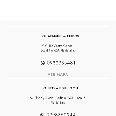
GUAYAQUIL – CEIBOS
C.C. Rio Centro Ceibos,
Local No. 60A Planta alta.
0983935481
VER MAPA
QUITO – EDIF. IQON
Av. Shyris y Suecia, Edificio IQON Local 5,
Planta Baja
0998350944