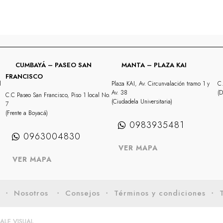
CUMBAYÁ – PASEO SAN
MANTA – PLAZA KAI
FRANCISCO
l
Plaza KAI, Av. Circunvalación tramo 1 y
C.
Av. 38
(D
C.C Paseo San Francisco, Piso 1 local No.
(Ciudadela Universitaria)
7
(Frente a Boyacá)
0983935481
0963004830
VER MAPA
VER MAPA
s
・ Nosotros
・ Consejos
・ Términos y condiciones
・ T
ALE VISUAL