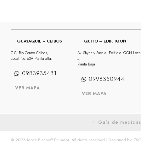
GUAYAQUIL – CEIBOS
QUITO – EDIF. IQON
C.C. Rio Centro Ceibos,
Av. Shyris y Suecia, Edificio IQON Loca
Local No. 60A Planta alta.
5,
Planta Baja
0983935481
0998350944
VER MAPA
VER MAPA
・ Guía de medida
© 2026 Jorge Bischoff Ecuador. All rights reserved | Designed by:
ESC