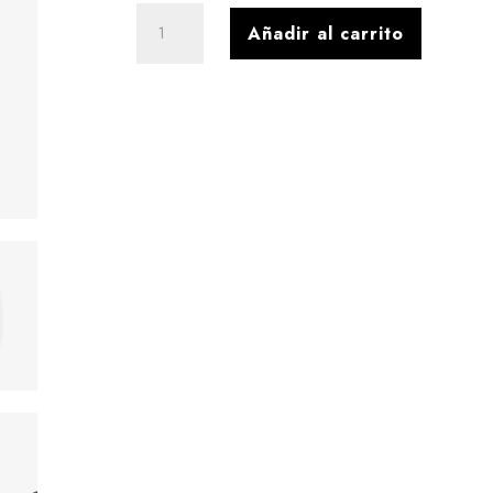
Mocasin
Añadir al carrito
cuero
a
liss
tabaco
cantidad