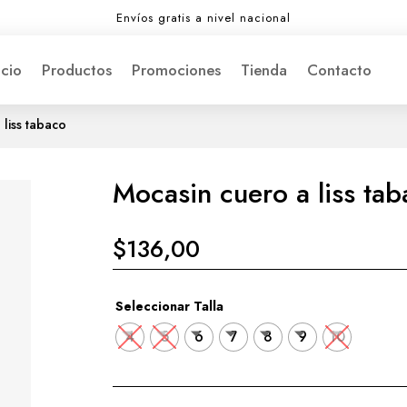
Envíos gratis a nivel nacional
icio
Productos
Promociones
Tienda
Contacto
liss tabaco
Mocasin cuero a liss ta
$
136,00
Seleccionar Talla
4
5
6
7
8
9
10