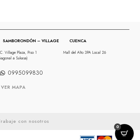
SAMBORONDÓN – VILLAGE
CUENCA
C. Village Plaza, Piso 1
Mall del Alto 3PA Local 26
iagonal a Sukasa)
0995099830
VER MAPA
rabaje con nosotros
0