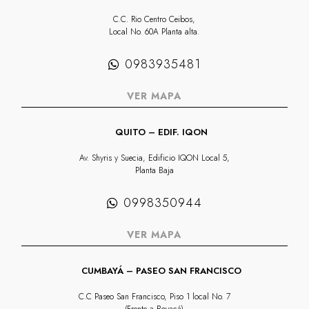
C.C. Rio Centro Ceibos,
Local No. 60A Planta alta.
0983935481
VER MAPA
QUITO – EDIF. IQON
Av. Shyris y Suecia, Edificio IQON Local 5,
Planta Baja
0998350944
VER MAPA
CUMBAYÁ – PASEO SAN FRANCISCO
C.C Paseo San Francisco, Piso 1 local No. 7