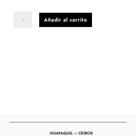
A+
Añadir al carrito
MOCASIN
TENCIDO
PRETO
/
BLANC
cantidad
GUAYAQUIL – CEIBOS