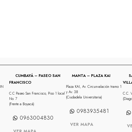
CUMBAYÁ – PASEO SAN
MANTA – PLAZA KAI
S
FRANCISCO
VIL
QON
Plaza KAI, Av. Circunvalación tramo 1
y Av. 38
C.C Paseo San Francisco, Piso 1 local
C.C. V
(Ciudadela Universitaria)
No. 7
(Diago
(Frente a Boyacá)
0983935481
0963004830
VER MAPA
V
VER MAPA