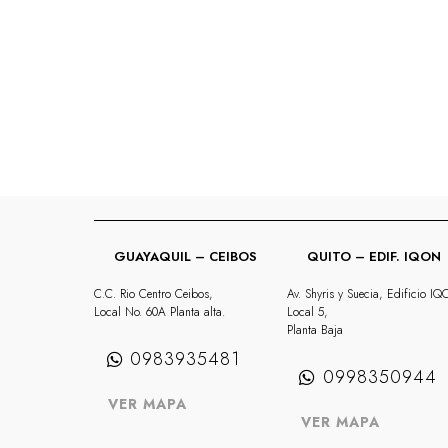
GUAYAQUIL – CEIBOS
QUITO – EDIF. IQON
C.C. Rio Centro Ceibos,
Av. Shyris y Suecia, Edificio I
Local No. 60A Planta alta.
Local 5,
Planta Baja
0983935481
0998350944
VER MAPA
VER MAPA