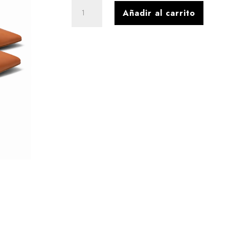
SCARPIN
Añadir al carrito
CUERO
CLASIC
ALMENDRA
cantidad