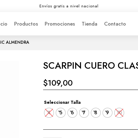
Envíos gratis a nivel nacional
icio
Productos
Promociones
Tienda
Contacto
SIC ALMENDRA
SCARPIN CUERO CLA
$
109,00
Seleccionar Talla
4
5
6
7
8
9
10