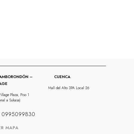
AMBORONDÓN –
CUENCA
LAGE
Mall del Alto 3PA Local 26
illage Plaza, Piso 1
nal a Sukasa)
0995099830
ER MAPA