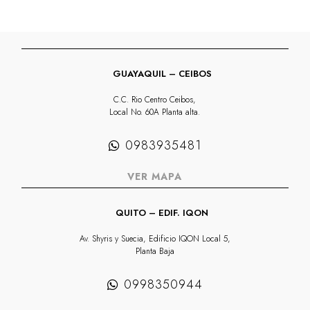
GUAYAQUIL – CEIBOS
C.C. Rio Centro Ceibos,
Local No. 60A Planta alta.
0983935481
VER MAPA
QUITO – EDIF. IQON
Av. Shyris y Suecia, Edificio IQON Local 5,
Planta Baja
0998350944