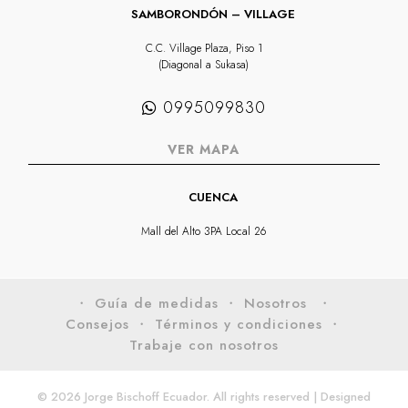
SAMBORONDÓN – VILLAGE
C.C. Village Plaza, Piso 1
(Diagonal a Sukasa)
0995099830
VER MAPA
CUENCA
Mall del Alto 3PA Local 26
・ Guía de medidas
・ Nosotros
・
Consejos
・ Términos y condiciones
・
Trabaje con nosotros
© 2026 Jorge Bischoff Ecuador. All rights reserved | Designed