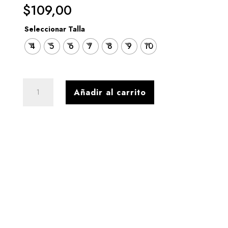
$
109,00
Seleccionar Talla
4
5
6
7
8
9
10
SCARPIN
Añadir al carrito
CUERO
DUAL
ROJO
cantidad