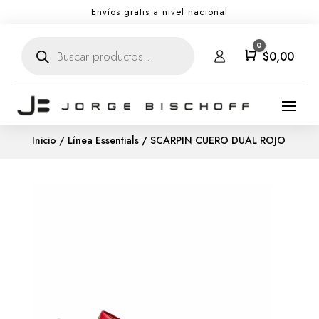
Envíos gratis a nivel nacional
Búsqueda
0
de
Carro
$
0,00
productos
Inicio
/
Línea Essentials
/ SCARPIN CUERO DUAL ROJO