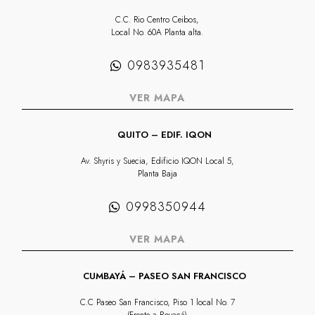
C.C. Rio Centro Ceibos,
Local No. 60A Planta alta.
0983935481
VER MAPA
QUITO – EDIF. IQON
Av. Shyris y Suecia, Edificio IQON Local 5,
Planta Baja
0998350944
VER MAPA
CUMBAYÁ – PASEO SAN FRANCISCO
C.C Paseo San Francisco, Piso 1 local No. 7