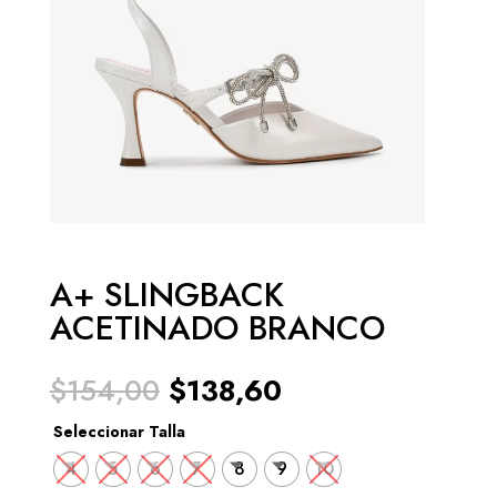
A+ SLINGBACK
ACETINADO BRANCO
El
El
$
154,00
$
138,60
precio
precio
original
actual
Seleccionar Talla
era:
es:
4
5
6
7
8
9
10
$154,00.
$138,60.