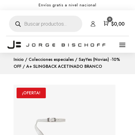
Envíos gratis a nivel nacional
Búsqueda
0
de
Carro
$
0,00
productos
Inicio
/
Colecciones especiales
/
SayYes (Novias) -10%
OFF
/ A+ SLINGBACK ACETINADO BRANCO
¡OFERTA!