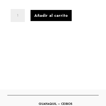
A+
Añadir al carrito
SLINGBACK
ACETINADO
BRANCO
cantidad
GUAYAQUIL – CEIBOS