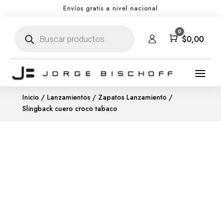
Envíos gratis a nivel nacional
Búsqueda
0
de
Carro
$
0,00
productos
Inicio
/
Lanzamientos
/
Zapatos Lanzamiento
/
Slingback cuero croco tabaco