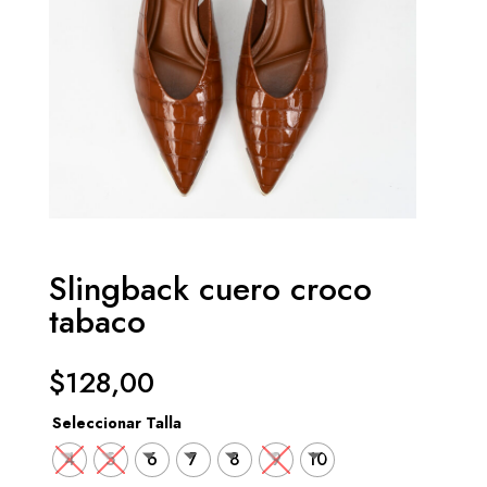
Slingback cuero croco
tabaco
$
128,00
Seleccionar Talla
4
5
6
7
8
9
10