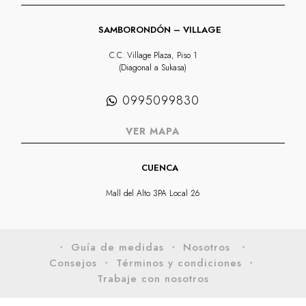
SAMBORONDÓN – VILLAGE
C.C. Village Plaza, Piso 1
(Diagonal a Sukasa)
0995099830
VER MAPA
CUENCA
Mall del Alto 3PA Local 26
・ Guía de medidas
・ Nosotros
・
Consejos
・ Términos y condiciones
・
Trabaje con nosotros