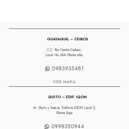
GUAYAQUIL – CEIBOS
C.C. Rio Centro Ceibos,
Local No. 60A Planta alta.
0983935481
VER MAPA
QUITO – EDIF. IQON
Av. Shyris y Suecia, Edificio IQON Local 5,
Planta Baja
0998350944