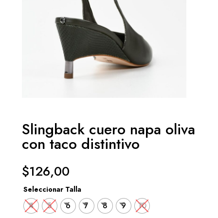
Slingback cuero napa oliva
con taco distintivo
$
126,00
Seleccionar Talla
4
5
6
7
8
9
10