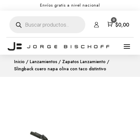
Envíos gratis a nivel nacional
Búsqueda
0
de
Carro
$
0,00
productos
Inicio
/
Lanzamientos
/
Zapatos Lanzamiento
/
Slingback cuero napa oliva con taco distintivo