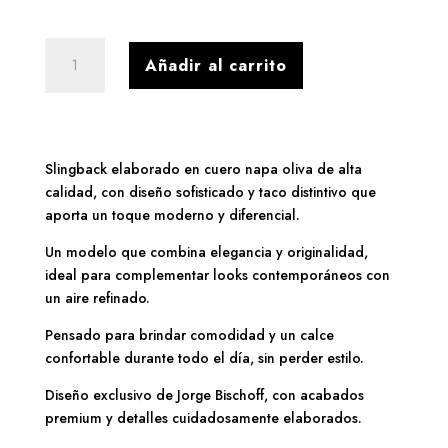
Slingback
Añadir al carrito
cuero
napa
oliva
con
taco
Slingback elaborado en cuero napa oliva de alta
distintivo
calidad, con diseño sofisticado y taco distintivo que
cantidad
aporta un toque moderno y diferencial.
Un modelo que combina elegancia y originalidad,
ideal para complementar looks contemporáneos con
un aire refinado.
Pensado para brindar comodidad y un calce
confortable durante todo el día, sin perder estilo.
Diseño exclusivo de Jorge Bischoff, con acabados
premium y detalles cuidadosamente elaborados.