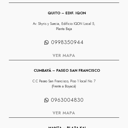
QUITO – EDIF. IQON
Av. Shyris y Suecia, Edificio IQON Local 5,
Planta Baja
0998350944
VER MAPA
CUMBAYÁ – PASEO SAN FRANCISCO
C.C Paseo San Francisco, Piso 1 local No. 7
(Frente a Boyacá)
0963004830
VER MAPA
MANTA – PLAZA KAI