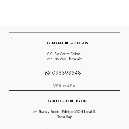
GUAYAQUIL – CEIBOS
C.C. Rio Centro Ceibos,
Local No. 60A Planta alta.
0983935481
VER MAPA
QUITO – EDIF. IQON
Av. Shyris y Suecia, Edificio IQON Local 5,
Planta Baja