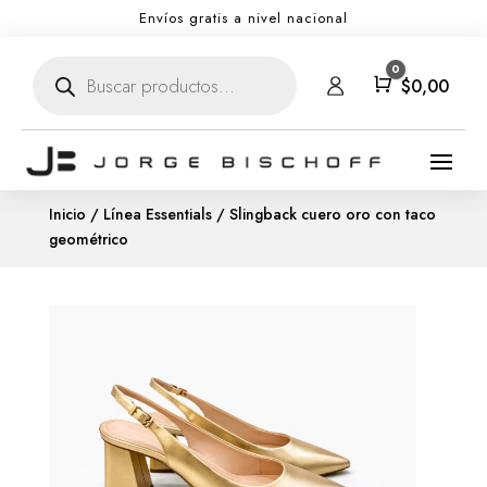
Envíos gratis a nivel nacional
Búsqueda
0
de
Carro
$
0,00
productos
Inicio
/
Línea Essentials
/ Slingback cuero oro con taco
geométrico