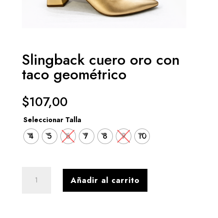
Slingback cuero oro con
taco geométrico
$
107,00
Seleccionar Talla
4
5
6
7
8
9
10
Slingback
Añadir al carrito
cuero
oro
con
taco