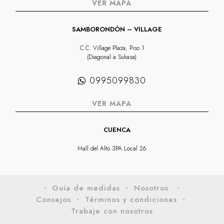
VER MAPA
SAMBORONDÓN – VILLAGE
C.C. Village Plaza, Piso 1
(Diagonal a Sukasa)
0995099830
VER MAPA
CUENCA
Mall del Alto 3PA Local 26
・ Guía de medidas
・ Nosotros
・
Consejos
・ Términos y condiciones
・
Trabaje con nosotros