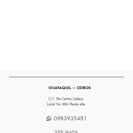
VERNIZ
cantidad
GUAYAQUIL – CEIBOS
C.C. Rio Centro Ceibos,
Local No. 60A Planta alta.
0983935481
VER MAPA