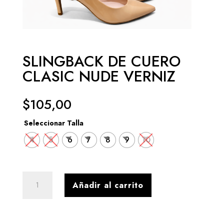
SLINGBACK DE CUERO
CLASIC NUDE VERNIZ
$
105,00
Seleccionar Talla
4
5
6
7
8
9
10
SLINGBACK
Añadir al carrito
DE
CUERO
CLASIC
NUDE