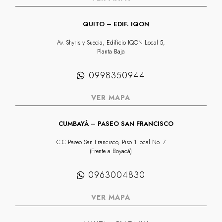
QUITO – EDIF. IQON
Av. Shyris y Suecia, Edificio IQON Local 5,
Planta Baja
0998350944
VER MAPA
CUMBAYÁ – PASEO SAN FRANCISCO
C.C Paseo San Francisco, Piso 1 local No. 7
(Frente a Boyacá)
0963004830
VER MAPA