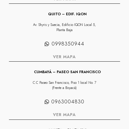
QUITO – EDIF. IQON
Av. Shyris y Suecia, Edificio IQON Local 5,
Planta Baja
0998350944
VER MAPA
CUMBAYÁ – PASEO SAN FRANCISCO
C.C Paseo San Francisco, Piso 1 local No. 7
(Frente a Boyacá)
0963004830
VER MAPA