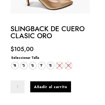
SLINGBACK DE CUERO
CLASIC ORO
$
105,00
Seleccionar Talla
4
5
6
7
8
9
10
SLINGBACK
Añadir al carrito
DE
CUERO
CLASIC
ORO