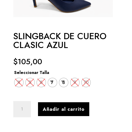
SLINGBACK DE CUERO
CLASIC AZUL
$
105,00
Seleccionar Talla
4
5
6
7
8
9
10
SLINGBACK
Añadir al carrito
DE
CUERO
CLASIC
AZUL