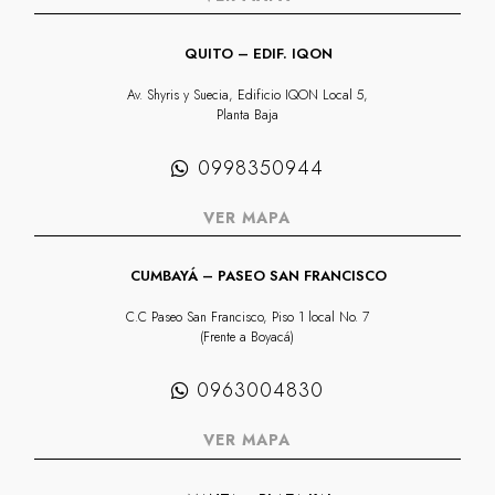
QUITO – EDIF. IQON
Av. Shyris y Suecia, Edificio IQON Local 5,
Planta Baja
0998350944
VER MAPA
CUMBAYÁ – PASEO SAN FRANCISCO
C.C Paseo San Francisco, Piso 1 local No. 7
(Frente a Boyacá)
0963004830
VER MAPA