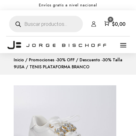
Envíos gratis a nivel nacional
Búsqueda
0
de
Carro
$
0,00
productos
Inicio
/
Promociones -30% OFF
/
Descuento -30% Talla
9USA
/ TENIS PLATAFORMA BRANCO