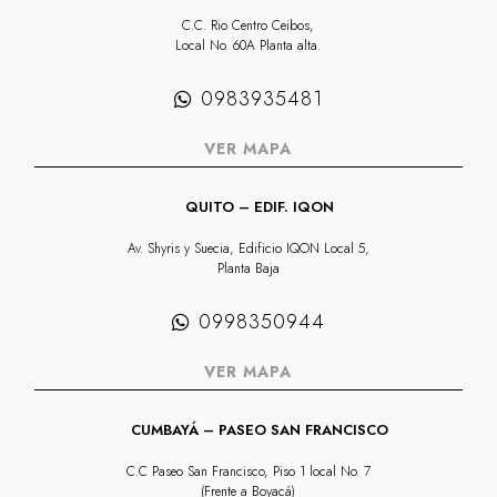
C.C. Rio Centro Ceibos,
Local No. 60A Planta alta.
0983935481
VER MAPA
QUITO – EDIF. IQON
Av. Shyris y Suecia, Edificio IQON Local 5,
Planta Baja
0998350944
VER MAPA
CUMBAYÁ – PASEO SAN FRANCISCO
C.C Paseo San Francisco, Piso 1 local No. 7
(Frente a Boyacá)