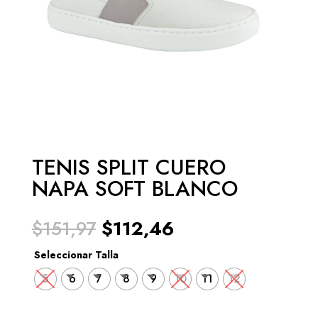
TENIS SPLIT CUERO
NAPA SOFT BLANCO
El
El
$
151,97
$
112,46
precio
precio
original
actual
Seleccionar Talla
era:
es:
5
6
7
8
9
10
11
12
$151,97.
$112,46.