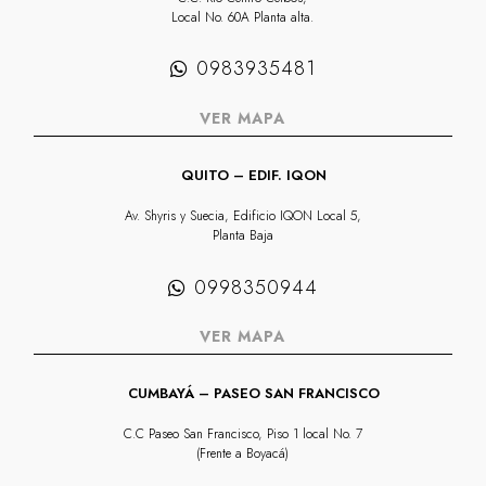
Local No. 60A Planta alta.
0983935481
VER MAPA
QUITO – EDIF. IQON
Av. Shyris y Suecia, Edificio IQON Local 5,
Planta Baja
0998350944
VER MAPA
CUMBAYÁ – PASEO SAN FRANCISCO
C.C Paseo San Francisco, Piso 1 local No. 7
(Frente a Boyacá)