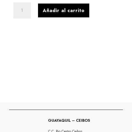
TENIS
Añadir al carrito
SPLIT
CUERO
NAPA
SOFT
BLANCO
cantidad
GUAYAQUIL – CEIBOS
C.C. Rio Centro Ceibos,