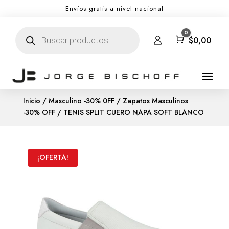
Envíos gratis a nivel nacional
Búsqueda
0
de
Carro
$
0,00
productos
Inicio
/
Masculino -30% 0FF
/
Zapatos Masculinos
-30% OFF
/ TENIS SPLIT CUERO NAPA SOFT BLANCO
¡OFERTA!