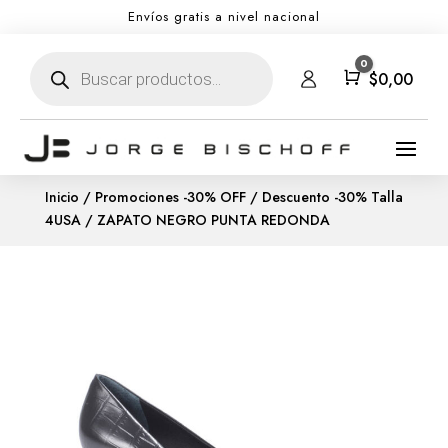
Envíos gratis a nivel nacional
Búsqueda
0
de
Carro
$
0,00
productos
Inicio
/
Promociones -30% OFF
/
Descuento -30% Talla
4USA
/ ZAPATO NEGRO PUNTA REDONDA