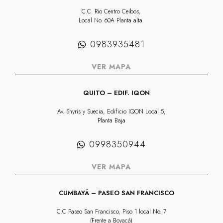
C.C. Rio Centro Ceibos,
Local No. 60A Planta alta.
0983935481
VER MAPA
QUITO – EDIF. IQON
Av. Shyris y Suecia, Edificio IQON Local 5,
Planta Baja
0998350944
VER MAPA
CUMBAYÁ – PASEO SAN FRANCISCO
C.C Paseo San Francisco, Piso 1 local No. 7
(Frente a Boyacá)