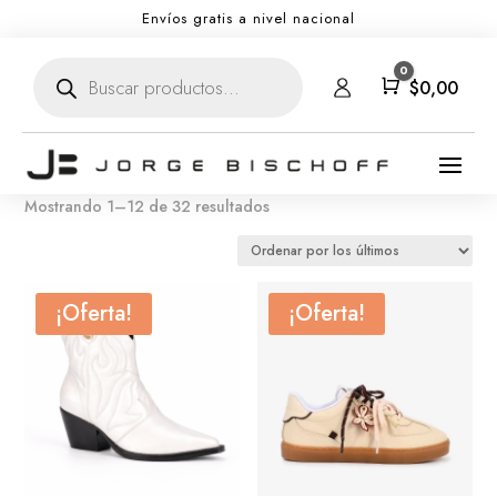
Envíos gratis a nivel nacional
Búsqueda
0
de
Carro
$
0,00
productos
Ordenado
Mostrando 1–12 de 32 resultados
por
los
últimos
¡Oferta!
¡Oferta!