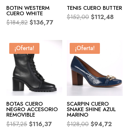
BOTIN WESTERM
TENIS CUERO BUTTER
CUERO WHITE
El
El
$
152,00
$
112,48
El
El
$
184,82
$
136,77
precio
preci
precio
precio
original
actua
original
actual
era:
es:
era:
es:
$152,00.
$112,
¡Oferta!
¡Oferta!
$184,82.
$136,77.
BOTAS CUERO
SCARPIN CUERO
NEGRO ACCESORIO
SNAKE SHINE AZUL
REMOVIBLE
MARINO
El
El
El
El
$
157,25
$
116,37
$
128,00
$
94,72