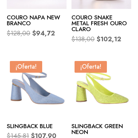
COURO NAPA NEW
COURO SNAKE
BRANCO
METAL FRESH OURO
CLARO
El
El
$
128,00
$
94,72
El
El
$
138,00
$
102,12
precio
precio
precio
preci
original
actual
original
actual
era:
es:
era:
es:
$128,00.
$94,72.
¡Oferta!
¡Oferta!
$138,00.
$102,
SLINGBACK BLUE
SLINGBACK GREEN
NEON
El
El
$
145,81
$
107,90