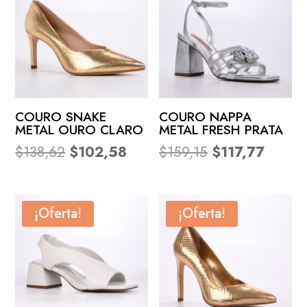
COURO SNAKE
COURO NAPPA
METAL OURO CLARO
METAL FRESH PRATA
El
El
El
El
$
138,62
$
102,58
$
159,15
$
117,77
precio
precio
precio
precio
original
actual
original
actual
era:
es:
era:
es:
¡Oferta!
¡Oferta!
$138,62.
$102,58.
$159,15.
$117,77