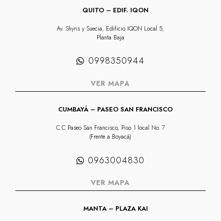
QUITO – EDIF. IQON
Av. Shyris y Suecia, Edificio IQON Local 5,
Planta Baja
0998350944
VER MAPA
CUMBAYÁ – PASEO SAN FRANCISCO
C.C Paseo San Francisco, Piso 1 local No. 7
(Frente a Boyacá)
0963004830
VER MAPA
MANTA – PLAZA KAI