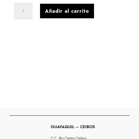
BOTIN
Añadir al carrito
WESTERM
CUERO
WHITE
cantidad
GUAYAQUIL – CEIBOS
C.C. Rio Centro Ceibos,