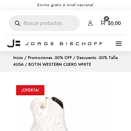
Envíos gratis a nivel nacional
Búsqueda
0
de
Carro
$
0,00
productos
Inicio
/
Promociones -30% OFF
/
Descuento -30% Talla
4USA
/ BOTIN WESTERM CUERO WHITE
¡OFERTA!