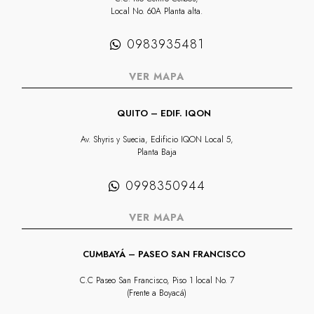
Local No. 60A Planta alta.
0983935481
VER MAPA
QUITO – EDIF. IQON
Av. Shyris y Suecia, Edificio IQON Local 5,
Planta Baja
0998350944
VER MAPA
CUMBAYÁ – PASEO SAN FRANCISCO
C.C Paseo San Francisco, Piso 1 local No. 7
(Frente a Boyacá)