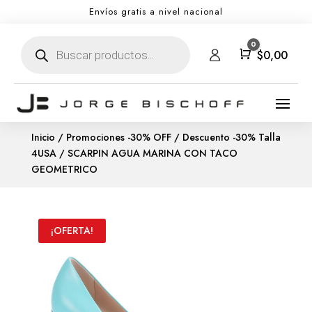
Envíos gratis a nivel nacional
Búsqueda
0
de
Carro
$
0,00
productos
Inicio
/
Promociones -30% OFF
/
Descuento -30% Talla
4USA
/ SCARPIN AGUA MARINA CON TACO
GEOMETRICO
¡OFERTA!