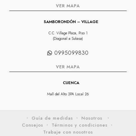
VER MAPA
SAMBORONDÓN – VILLAGE
C.C. Village Plaza, Piso 1
(Diagonal a Sukasa)
0995099830
VER MAPA
CUENCA
Mall del Alto 3PA Local 26
・ Guía de medidas
・ Nosotros
・
Consejos
・ Términos y condiciones
・
Trabaje con nosotros