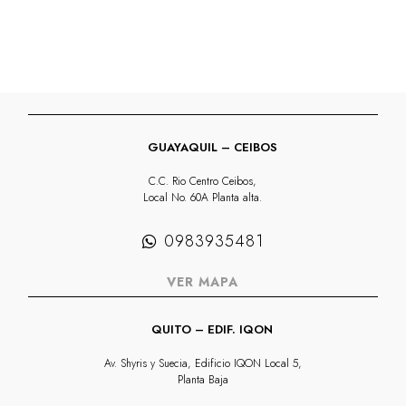
GUAYAQUIL – CEIBOS
C.C. Rio Centro Ceibos,
Local No. 60A Planta alta.
0983935481
VER MAPA
QUITO – EDIF. IQON
Av. Shyris y Suecia, Edificio IQON Local 5,
Planta Baja