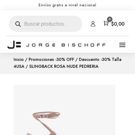
Envíos gratis a nivel nacional
Búsqueda
0
de
Carro
$
0,00
productos
Inicio
/
Promociones -30% OFF
/
Descuento -30% Talla
4USA
/ SLINGBACK ROSA NUDE PEDRERIA