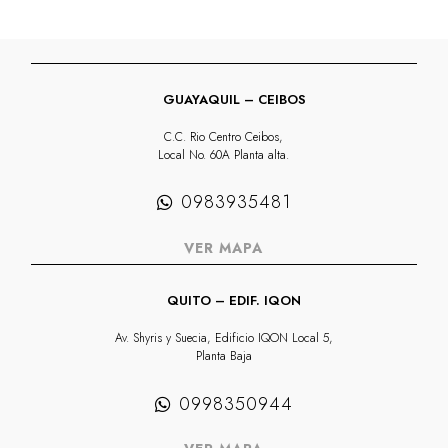
GUAYAQUIL – CEIBOS
C.C. Rio Centro Ceibos,
Local No. 60A Planta alta.
0983935481
VER MAPA
QUITO – EDIF. IQON
Av. Shyris y Suecia, Edificio IQON Local 5,
Planta Baja
0998350944