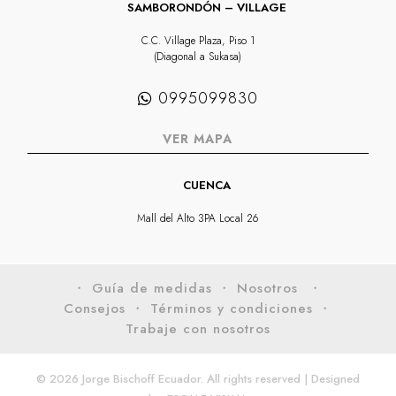
SAMBORONDÓN – VILLAGE
C.C. Village Plaza, Piso 1
(Diagonal a Sukasa)
0995099830
VER MAPA
CUENCA
Mall del Alto 3PA Local 26
・ Guía de medidas
・ Nosotros
・
Consejos
・ Términos y condiciones
・
Trabaje con nosotros
© 2026 Jorge Bischoff Ecuador. All rights reserved | Designed